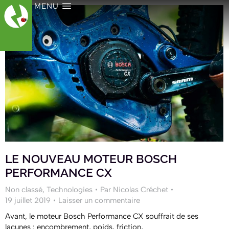
MENU
LE NOUVEAU MOTEUR BOSCH
PERFORMANCE CX
Non classé
,
Technologies
Par
Nicolas Créchet
19 juillet 2019
Laisser un commentaire
Avant, le moteur Bosch Performance CX souffrait de ses
lacunes : encombrement, poids, friction,