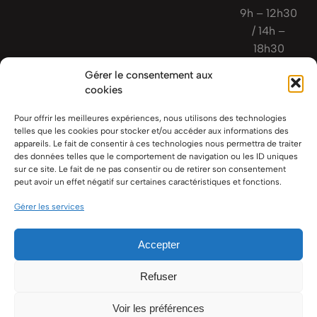
9h – 12h30
/ 14h –
18h30
Fermé le
Gérer le consentement aux
mercredi
cookies
Pour offrir les meilleures expériences, nous utilisons des technologies
telles que les cookies pour stocker et/ou accéder aux informations des
appareils. Le fait de consentir à ces technologies nous permettra de traiter
des données telles que le comportement de navigation ou les ID uniques
sur ce site. Le fait de ne pas consentir ou de retirer son consentement
peut avoir un effet négatif sur certaines caractéristiques et fonctions.
Gérer les services
CONTACTEZ-NOUS
+33 (0) 4 65 30 00 10‬
Accepter
Contact
contact@electricmove.fr
Refuser
SUIVEZ-NOUS
Voir les préférences