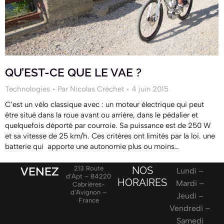
QU’EST-CE QUE LE VAE ?
Technologies
Par
Nicolas Créchet
4 juin 2015
C’est un vélo classique avec : un moteur électrique qui peut
être situé dans la roue avant ou arrière, dans le pédalier et
quelquefois déporté par courroie. Sa puissance est de 250 W
et sa vitesse de 25 km/h. Ces critères ont limités par la loi. une
batterie qui apporte une autonomie plus ou moins…
VENEZ
213 Route
NOS
Lundi
Lundi –
d’Apt – 84220
HORAIRES
Mardi –
Cabrières-
d’Avignon –
Jeudi –
France
Vendredi –
Samedi