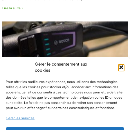
Lire la suite »
Gérer le consentement aux
cookies
Pour offrir les meilleures expériences, nous utilisons des technologies
telles que les cookies pour stocker et/ou accéder aux informations des
TENDANCES ET INNOVATIONS DANS LE MONDE
appareils. Le fait de consentir à ces technologies nous permettra de traiter
des données telles que le comportement de navigation ou les ID uniques
DES VÉLOS ÉLECTRIQUES
sur ce site. Le fait de ne pas consentir ou de retirer son consentement
18 juin 2024
Aucun commentaire
peut avoir un effet négatif sur certaines caractéristiques et fonctions.
Le monde des vélos électriques connaît une transformation rapide,
Gérer les services
portée par des innovations technologiques et des tendances
émergentes. Voici un aperçu des dernières avancées qui