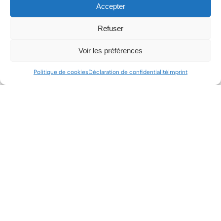
Accepter
Lire la suite »
Refuser
LES MEILLEURES APPLICATIONS POUR LES
CYCLISTES
Voir les préférences
6 juin 2024
Aucun commentaire
Que vous soyez un cycliste occasionnel ou un passionné de
Politique de cookies
Déclaration de confidentialité
Imprint
longue date, ces applications peuvent transformer votre
expérience de vélo. Voici une sélection des meilleures
Lire la suite »