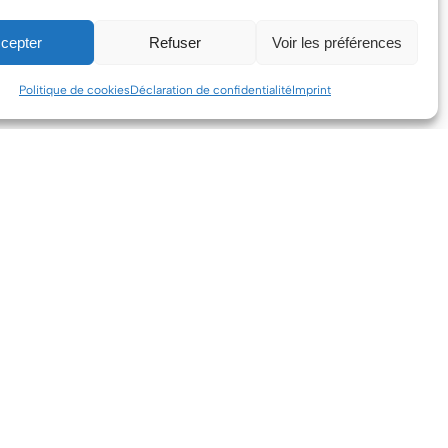
cepter
Refuser
Voir les préférences
Politique de cookies
Déclaration de confidentialité
Imprint
LOCATION, BALADE, ACHAT
Location de vélo électrique dans le Lubéron
Location de vélo dans le Lubéron
Balade en vélo électrique dans le Lubéron