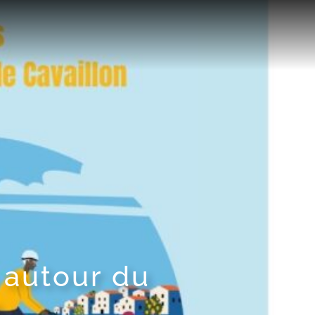
 autour du
n