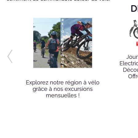
D
AE
Jour
Electri
Déco
Off
Explorez notre région à vélo
grâce à nos excursions
mensuelles !