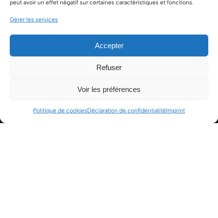
peut avoir un effet négatif sur certaines caractéristiques et fonctions.
VENEZ
213 Route
NOS
Lundi
Gérer les services
Lundi –
d’Apt – 84220
HORAIRES
Mardi –
Cabrières-
d’Avignon –
Jeudi –
Accepter
France
Vendredi –
Refuser
Samedi
9h – 12h30
Voir les préférences
/ 14h –
18h30
Politique de cookies
Déclaration de confidentialité
Imprint
Fermé le
mercredi
CONTACTEZ-NOUS
+33 (0) 4 65 30 00 10‬