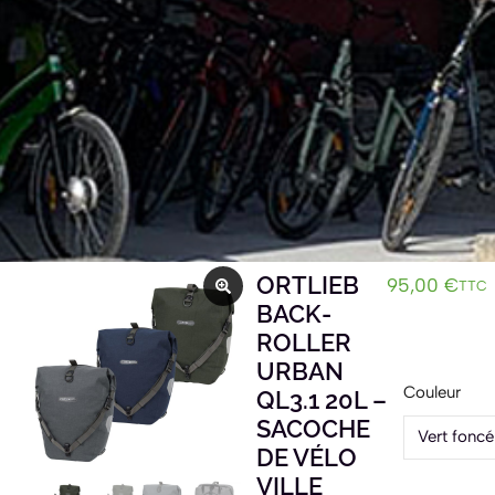
ORTLIEB
95,00
€
TTC
BACK-
ROLLER
URBAN
Couleur
QL3.1 20L –
SACOCHE
DE VÉLO
VILLE