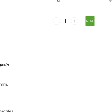
AJOUTER AU PANIER
gasin
 mm.
actiles.