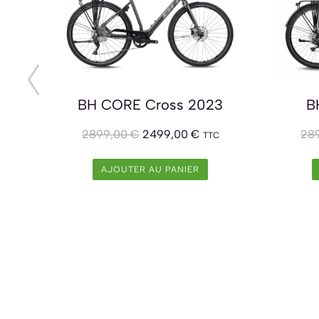
SUV
BH CORE Cross 2023
B
2899,00
€
2499,00
€
28
TTC
AJOUTER AU PANIER