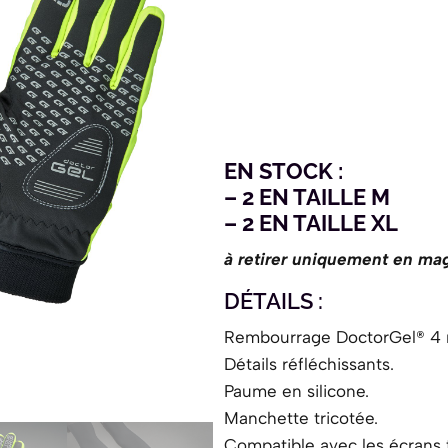
EN STOCK :
– 2 EN TAILLE M
– 2 EN TAILLE XL
à retirer uniquement en ma
DÉTAILS :
Rembourrage DoctorGel® 4
Détails réfléchissants.
Paume en silicone.
Manchette tricotée.
Compatible avec les écrans t