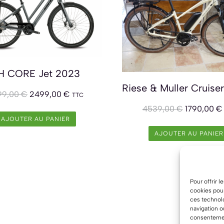
H CORE Jet 2023
99,00
€
2499,00
€
TTC
4539,00
€
1790,00
€
AJOUTER AU PANIER
AJOUTER AU PANIER
Pour offrir 
cookies pour
ces technol
navigation o
consentement