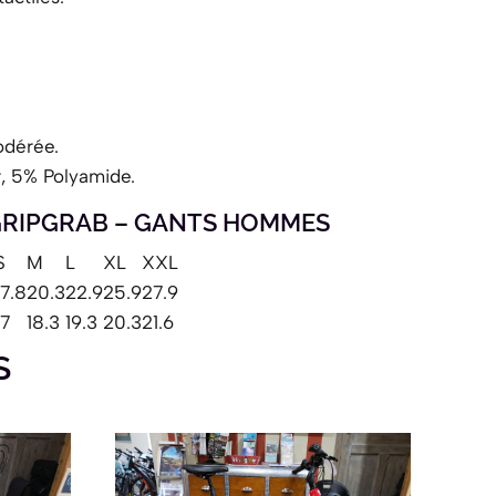
odérée.
, 5% Polyamide.
 GRIPGRAB – GANTS HOMMES
S
M
L
XL
XXL
17.8
20.3
22.9
25.9
27.9
17
18.3
19.3
20.3
21.6
S