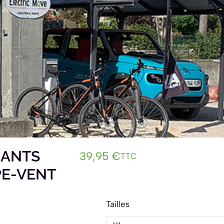
GANTS
39,95
€
TTC
PE-VENT
Tailles